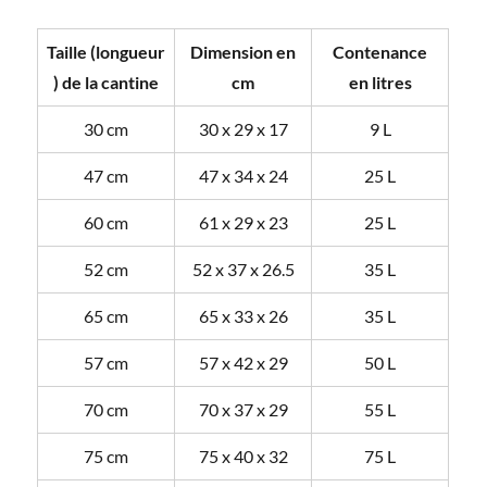
Taille (longueur
Dimension en
Contenance
) de la cantine
cm
en litres
30 cm
30 x 29 x 17
9 L
47 cm
47 x 34 x 24
25 L
60 cm
61 x 29 x 23
25 L
52 cm
52 x 37 x 26.5
35 L
65 cm
65 x 33 x 26
35 L
57 cm
57 x 42 x 29
50 L
70 cm
70 x 37 x 29
55 L
75 cm
75 x 40 x 32
75 L