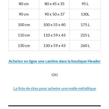
80 cm
80 x 45 x 35
95 L
90 cm
90 x 50 x 37
130L
100 cm
100 x 55 x 40
175 L
110 cm
110 x 59 x 43
225 L
130 cm
130 x 59 x 43
260 L
Achetez en ligne une cantine dans la boutique Header
OU
La liste de sites pour acheter une malle métallique