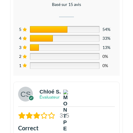
Basé sur 15 avis
5
54%
4
33%
3
13%
2
0%
1
0%
Chloé S.
Évaluateur
3/5
Correct