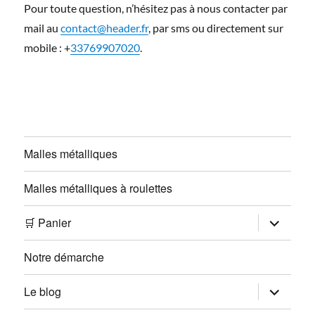
Pour toute question, n’hésitez pas à nous contacter par
mail au
contact@header.fr
, par sms ou directement sur
mobile : +
33769907020
.
Malles métalliques
Malles métalliques à roulettes
ouvrir
🛒 Panier
le
sous-
menu
Notre démarche
ouvrir
Le blog
le
sous-