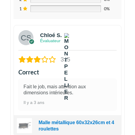
1
0%
Chloé S.
Évaluateur
3/5
Correct
Fait le job, mais attention aux
dimensions intérieures.
Il y a 3 ans
Malle métallique 60x32x26cm et 4
roulettes