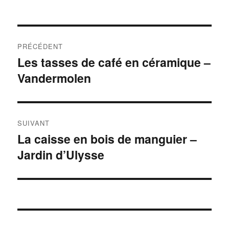
Navigation
PRÉCÉDENT
de
Les tasses de café en céramique –
Article
Vandermolen
précédent :
l’article
SUIVANT
La caisse en bois de manguier –
Article
Jardin d’Ulysse
suivant :