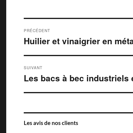
Navigation
PRÉCÉDENT
de
Huilier et vinaigrier en mé
Article
précédent :
l’article
SUIVANT
Les bacs à bec industriels
Article
suivant :
Les avis de nos clients