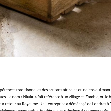
ences traditionnelles des artisans africains et indiens qui manuf
ues. Le nom « Nkuku » fait référence à un village en Zambie, ou le b
 leur retour au Royaume-Uni l’entreprise a déménagé de Londres à
ialement responsable, fondée sur les principes du commerce équita